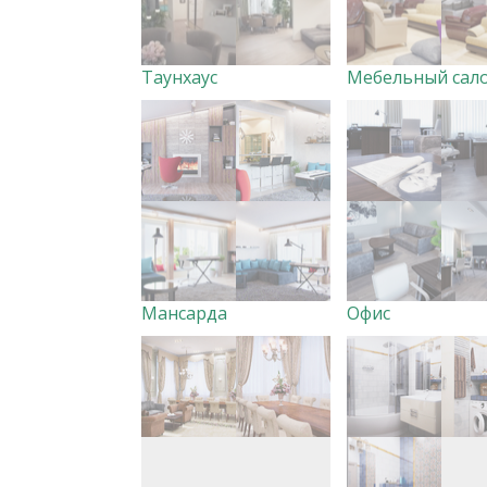
Таунхаус
Мебельный сал
Мансарда
Офис