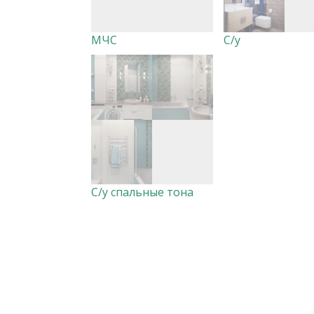
МЧС
С/у
С/у спальные тона