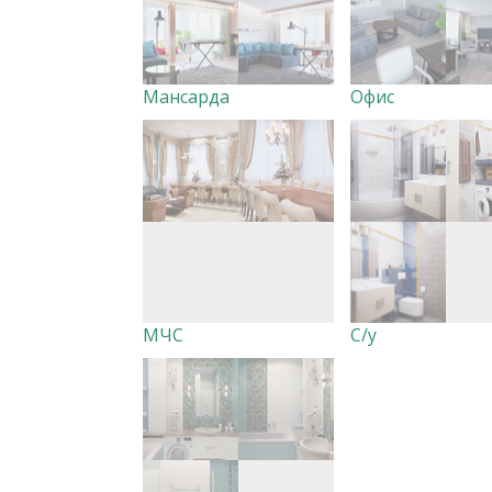
Мансарда
Офис
МЧС
С/у