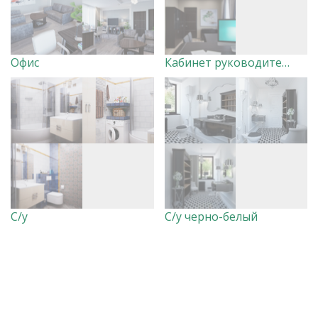
Офис
Кабинет руководителя
С/у
С/у черно-белый